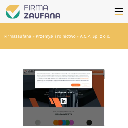
Firmazaufana
»
Przemysł i rolnictwo
»
A.C.P. Sp. z o.o.