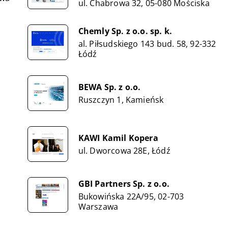
ul. Chabrowa 32, 05-080 Mościska
Chemly Sp. z o.o. sp. k.
al. Piłsudskiego 143 bud. 58, 92-332
Łódź
BEWA Sp. z o.o.
Ruszczyn 1, Kamieńsk
KAWI Kamil Kopera
ul. Dworcowa 28E, Łódź
GBI Partners Sp. z o.o.
Bukowińska 22A/95, 02-703
Warszawa