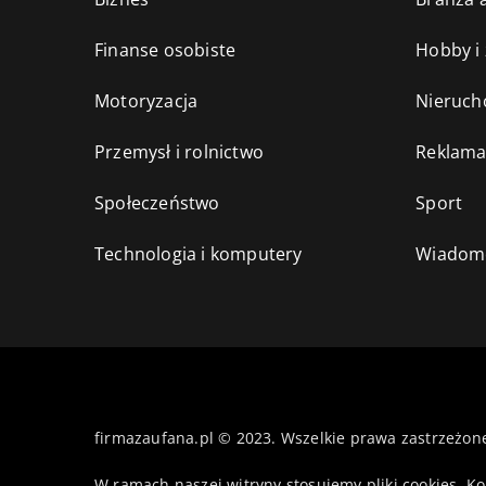
Finanse osobiste
Hobby i
Motoryzacja
Nieruch
Przemysł i rolnictwo
Reklama
Społeczeństwo
Sport
Technologia i komputery
Wiadomo
firmazaufana.pl © 2023. Wszelkie prawa zastrzeżon
W ramach naszej witryny stosujemy pliki cookies. K