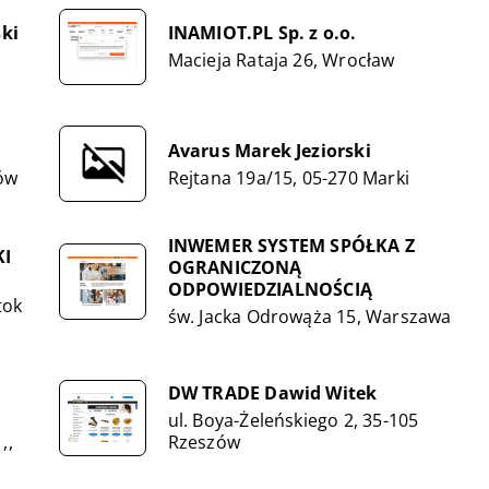
ki
INAMIOT.PL Sp. z o.o.
Macieja Rataja 26, Wrocław
Avarus Marek Jeziorski
ków
Rejtana 19a/15, 05-270 Marki
INWEMER SYSTEM SPÓŁKA Z
KI
OGRANICZONĄ
ODPOWIEDZIALNOŚCIĄ
tok
św. Jacka Odrowąża 15, Warszawa
DW TRADE Dawid Witek
ul. Boya-Żeleńskiego 2, 35-105
,,
Rzeszów