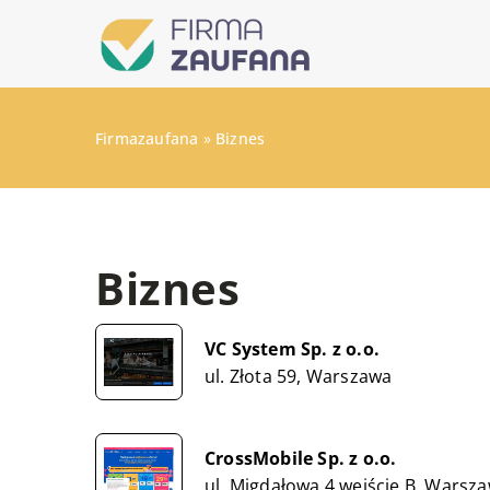
Firmazaufana
»
Biznes
Biznes
VC System Sp. z o.o.
ul. Złota 59, Warszawa
CrossMobile Sp. z o.o.
ul. Migdałowa 4 wejście B, Warsz