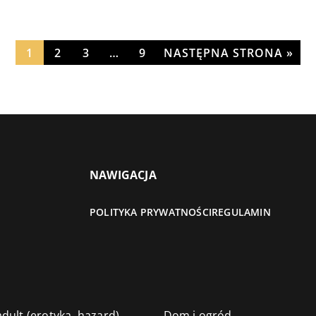
1
2
3
…
9
NASTĘPNA STRONA »
NAWIGACJA
POLITYKA PRYWATNOŚCI
REGULAMIN
dult (erotyka, hazard)
Dom i ogród