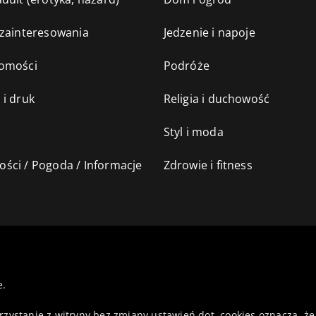
 zainteresowania
Jedzenie i napoje
omości
Podróże
 i druk
Religia i duchowość
Styl i moda
ści / Pogoda / Informacje
Zdrowie i fitness
e.
orzystanie z witryny bez zmiany ustawień dot. cookies oznacza,