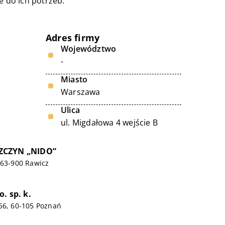
 do ich potrzeb.
Adres firmy
Województwo
-
Miasto
Warszawa
Ulica
ul. Migdałowa 4 wejście B
ZCZYN „NIDO”
 63-900 Rawicz
. sp. k.
56, 60-105 Poznań