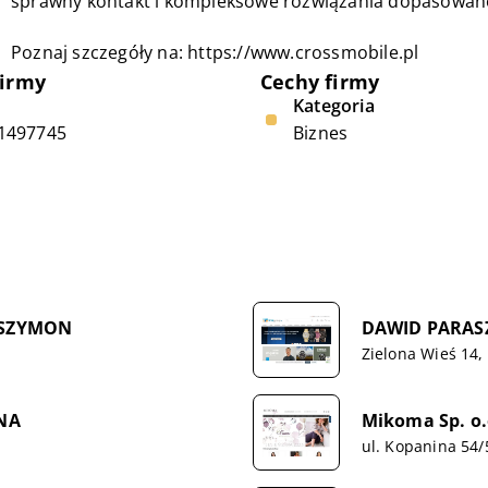
sprawny kontakt i kompleksowe rozwiązania dopasowane
Poznaj szczegóły na:
https://www.crossmobile.pl
firmy
Cechy firmy
Kategoria
1497745
Biznes
 SZYMON
DAWID PARAS
Zielona Wieś 14,
NA
Mikoma Sp. o.o
ul. Kopanina 54/