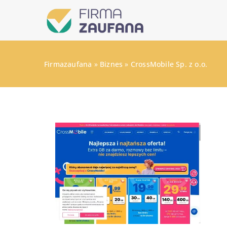
Firmazaufana
»
Biznes
»
CrossMobile Sp. z o.o.