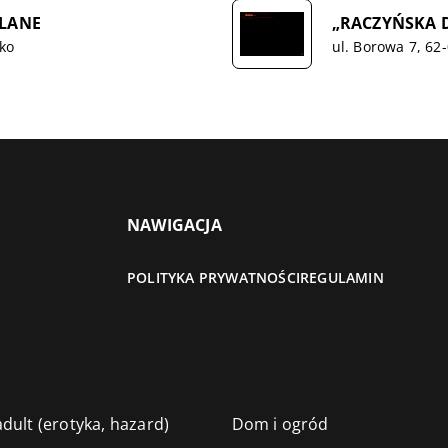
WLANE
„RACZYŃSKA D
ko
ul. Borowa 7, 62
NAWIGACJA
POLITYKA PRYWATNOŚCI
REGULAMIN
dult (erotyka, hazard)
Dom i ogród