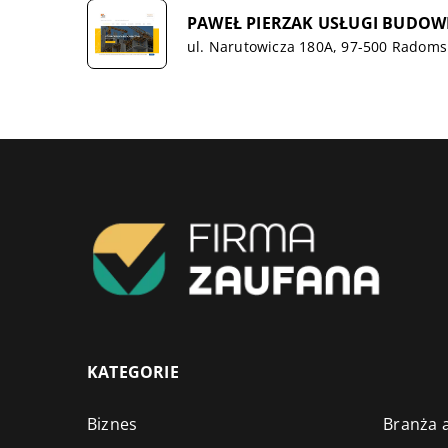
PAWEŁ PIERZAK USŁUGI BUDO
ul. Narutowicza 180A, 97-500 Radoms
KATEGORIE
Biznes
Branża a