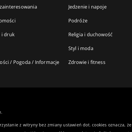
 zainteresowania
Jedzenie i napoje
omości
Podróże
 i druk
Religia i duchowość
Styl i moda
ści / Pogoda / Informacje
Zdrowie i fitness
e.
orzystanie z witryny bez zmiany ustawień dot. cookies oznacza,