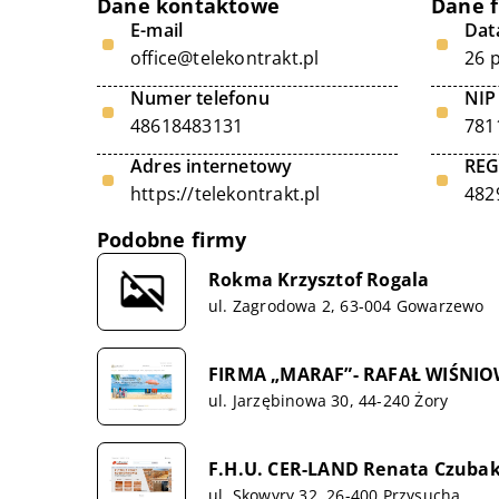
Dane kontaktowe
Dane 
E-mail
Data
office@telekontrakt.pl
26 
Numer telefonu
NIP
48618483131
781
Adres internetowy
RE
https://telekontrakt.pl
482
Podobne firmy
Rokma Krzysztof Rogala
ul. Zagrodowa 2, 63-004 Gowarzewo
FIRMA „MARAF”- RAFAŁ WIŚNIO
ul. Jarzębinowa 30, 44-240 Żory
F.H.U. CER-LAND Renata Czuba
ul. Skowyry 32, 26-400 Przysucha