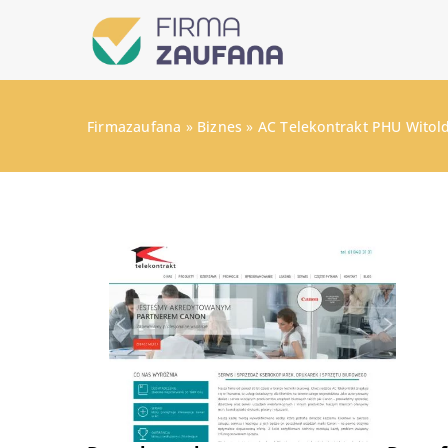
Firmazaufana
»
Biznes
»
AC Telekontrakt PHU Witol