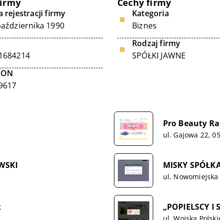
firmy
Cechy firmy
 rejestracji firmy
Kategoria
października 1990
Biznes
Rodzaj firmy
1684214
SPÓŁKI JAWNE
GON
9617
Pro Beauty R
ul. Gajowa 22, 0
WSKI
MISKY SPÓŁK
ul. Nowomiejska
k
„POPIELSCY I S
ul. Wojska Polsk