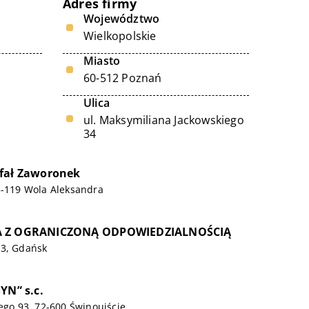
Adres firmy
Województwo
Wielkopolskie
Miasto
60-512 Poznań
Ulica
ul. Maksymiliana Jackowskiego
34
afał Zaworonek
5-119 Wola Aleksandra
A Z OGRANICZONĄ ODPOWIEDZIALNOŚCIĄ
 3, Gdańsk
YN” s.c.
iego 93, 72-600 Świnoujście