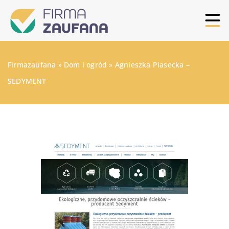
Firmazaufana
»
Dom i ogród
»
Agnieszka Piasecka –
SEDYMENT