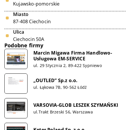
Kujawsko-pomorskie
Miasto
87-408 Ciechocin
Ulica
Ciechocin 50A
Podobne firmy
Marcin Migawa Firma Handlowo-
Usługowa EM-SERVICE
ul. 29 Stycznia 2, 89-422 Sypniewo
„OUTLED” Sp.z o.o.
ul. Łąkowa 7B, 90-562 Łódź
VARSOVIA-GLOB LESZEK SZYMAŃSKI
ul.Trakt Brzeski 56, Warszawa
Keter Poland Sp. z o.o.