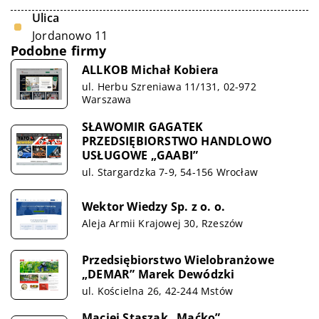
Ulica
Jordanowo 11
Podobne firmy
ALLKOB Michał Kobiera
ul. Herbu Szreniawa 11/131, 02-972
Warszawa
SŁAWOMIR GAGATEK
PRZEDSIĘBIORSTWO HANDLOWO
USŁUGOWE „GAABI”
ul. Stargardzka 7-9, 54-156 Wrocław
Wektor Wiedzy Sp. z o. o.
Aleja Armii Krajowej 30, Rzeszów
Przedsiębiorstwo Wielobranżowe
„DEMAR” Marek Dewódzki
ul. Kościelna 26, 42-244 Mstów
Maciej Staszak „Maćko”