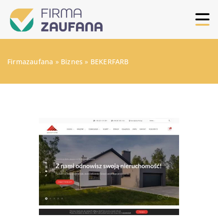
Firmazaufana
»
Biznes
»
BEKERFARB