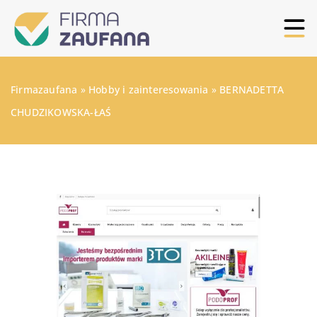
Firmazaufana
»
Hobby i zainteresowania
»
BERNADETTA
CHUDZIKOWSKA-ŁAŚ