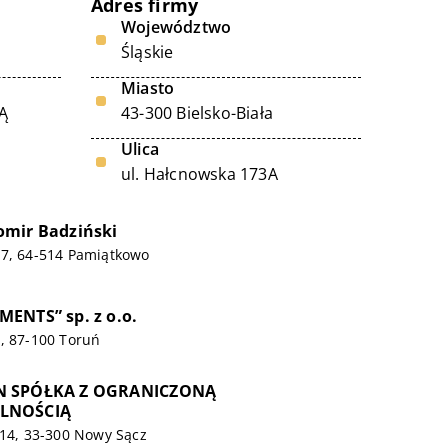
Adres firmy
Województwo
Śląskie
Miasto
Ą
43-300 Bielsko-Biała
Ulica
ul. Hałcnowska 173A
omir Badziński
27, 64-514 Pamiątkowo
ENTS” sp. z o.o.
, 87-100 Toruń
N SPÓŁKA Z OGRANICZONĄ
LNOŚCIĄ
/14, 33-300 Nowy Sącz