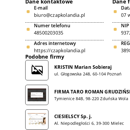
Dane kontaktowe
Dane 
E-mail
Data
biuro@czapkolandia.pl
07 
Numer telefonu
NIP
48500203035
937
Adres internetowy
RE
https://czapkolandia.pl
389
Podobne firmy
KRISTIN Marian Sobieraj
ul. Głogowska 248, 60-104 Poznań
FIRMA TARO ROMAN GRUDZIŃS
Tymienice 84B, 98-220 Zduńska Wola
CIESIELSCY Sp. j.
Al. Niepodległości 6, 39-300 Mielec