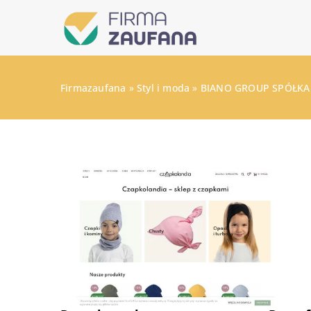
Firmazaufana
»
Styl i moda
»
BIANO GROUP SPÓŁKA