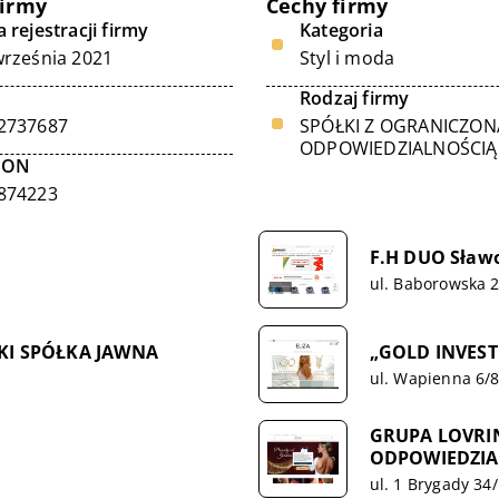
firmy
Cechy firmy
 rejestracji firmy
Kategoria
września 2021
Styl i moda
Rodzaj firmy
2737687
SPÓŁKI Z OGRANICZON
ODPOWIEDZIALNOŚCIĄ
GON
874223
F.H DUO Sław
ul. Baborowska 
KI SPÓŁKA JAWNA
„GOLD INVESTM
ul. Wapienna 6/8
GRUPA LOVRI
ODPOWIEDZIA
ul. 1 Brygady 34