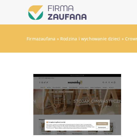
Firmazaufana
»
Rodzina i wychowanie dzieci
»
Crown