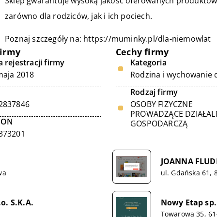
Sklep gwarantuje wysoką jakość oferowanych produktów
zarówno dla rodziców, jak i ich pociech.
Poznaj szczegóły na:
https://muminky.pl/dla-niemowlat
firmy
Cechy firmy
 rejestracji firmy
Kategoria
maja 2018
Rodzina i wychowanie d
Rodzaj firmy
2837846
OSOBY FIZYCZNE
PROWADZĄCE DZIAŁA
GON
GOSPODARCZĄ
373201
JOANNA FLUDE
wa
ul. Gdańska 61, 
o. S.K.A.
Nowy Etap sp. 
Towarowa 35, 61