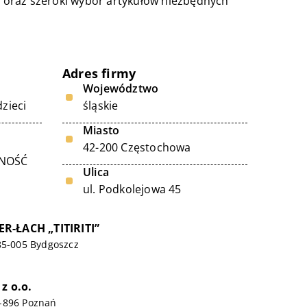
 oraz szeroki wybór artykułów niezbędnych
Adres firmy
Województwo
zieci
śląskie
Miasto
42-200 Częstochowa
LNOŚĆ
Ulica
ul. Podkolejowa 45
R-ŁACH „TITIRITI”
85-005 Bydgoszcz
z o.o.
-896 Poznań