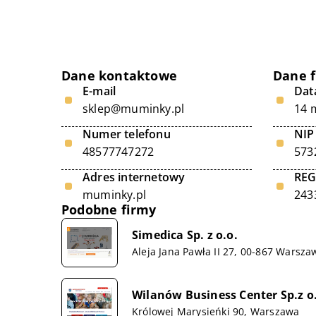
Dane kontaktowe
Dane 
E-mail
Data
sklep@muminky.pl
14 
Numer telefonu
NIP
48577747272
573
Adres internetowy
RE
muminky.pl
243
Podobne firmy
Simedica Sp. z o.o.
Aleja Jana Pawła II 27, 00-867 Warsza
Wilanów Business Center Sp.z o.
Królowej Marysieńki 90, Warszawa