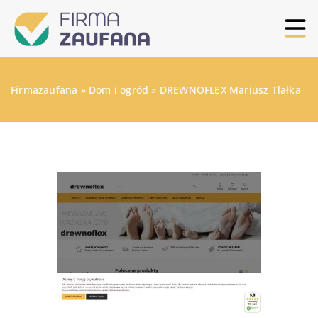
Firmazaufana
»
Dom i ogród
»
DREWNOFLEX Mariusz Tlałka