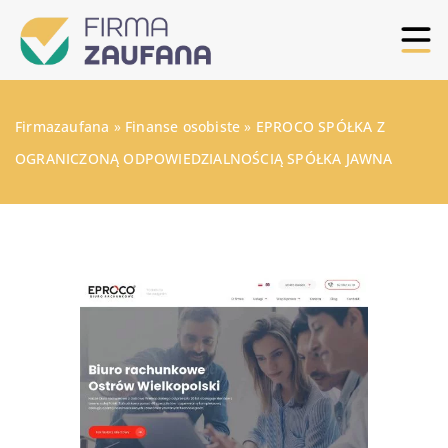
Firmazaufana
»
Finanse osobiste
»
EPROCO SPÓŁKA Z
OGRANICZONĄ ODPOWIEDZIALNOŚCIĄ SPÓŁKA JAWNA