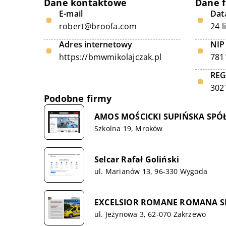
Dane kontaktowe
Dane 
E-mail
Data
robert@broofa.com
24 l
Adres internetowy
NIP
https://bmwmikolajczak.pl
781
RE
302
Podobne firmy
AMOS MOŚCICKI SUPIŃSKA SP
Szkolna 19, Mroków
Selcar Rafał Goliński
ul. Marianów 13, 96-330 Wygoda
EXCELSIOR ROMANE ROMANA S
ul. Jeżynowa 3, 62-070 Zakrzewo