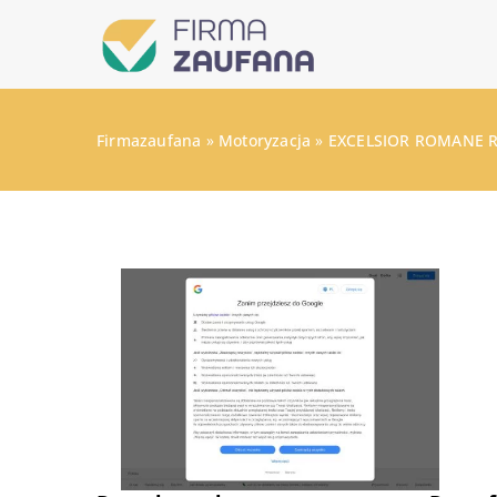
Firmazaufana
»
Motoryzacja
»
EXCELSIOR ROMANE 