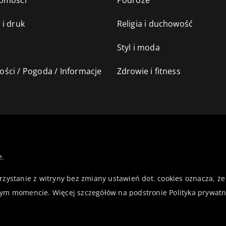
omości
Podróże
 i druk
Religia i duchowość
Styl i moda
ści / Pogoda / Informacje
Zdrowie i fitness
e.
orzystanie z witryny bez zmiany ustawień dot. cookies oznacza,
ym momencie. Więcej szczegółów na podstronie
Polityka prywatn