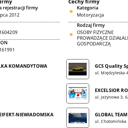
firmy
Cechy firmy
 rejestracji firmy
Kategoria
ipca 2012
Motoryzacja
Rodzaj firmy
1604209
OSOBY FIZYCZNE
PROWADZĄCE DZIAŁA
GON
GOSPODARCZĄ
161991
ÓŁKA KOMANDYTOWA
GCS Quality Sp
ul. Międzyleska 
EXCELSIOR R
ul. Jeżynowa 3, 
EIFERT-NIEWIADOMSKA
GLOBAL TEAM
ul. Chotomińska