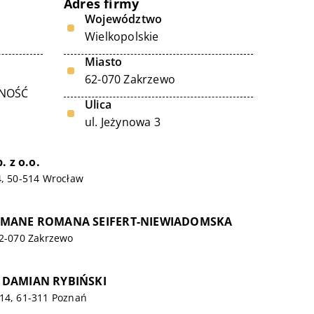
Adres firmy
Województwo
Wielkopolskie
Miasto
62-070 Zakrzewo
LNOŚĆ
Ulica
ul. Jeżynowa 3
. z o.o.
4, 50-514 Wrocław
OMANE ROMANA SEIFERT-NIEWIADOMSKA
62-070 Zakrzewo
 DAMIAN RYBIŃSKI
 14, 61-311 Poznań