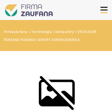
Firmazaufana
»
Technologia i komputery
»
EXCELSIOR
ROMANE ROMANA SEIFERT-NIEWIADOMSKA