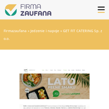
Firmazaufana
»
Jedzenie i napoje
»
GET FIT CATERING Sp. z
o.o.