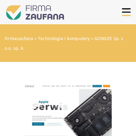
Firmazaufana
»
Technologia i komputery
»
GOWLEE Sp. z
o.o. sp. k.