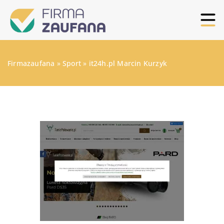
Firmazaufana
»
Sport
»
it24h.pl Marcin Kurzyk