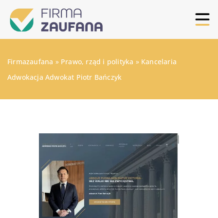
Firmazaufana
»
Prawo, rząd i polityka
»
Kancelaria
Adwokacja Adwokat Piotr Bańczyk