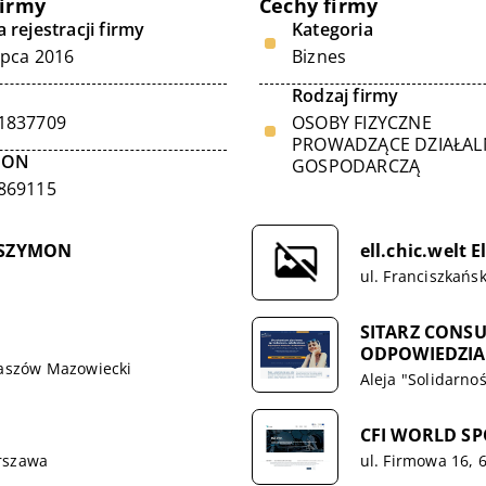
firmy
Cechy firmy
 rejestracji firmy
Kategoria
ipca 2016
Biznes
Rodzaj firmy
1837709
OSOBY FIZYCZNE
PROWADZĄCE DZIAŁA
GON
GOSPODARCZĄ
869115
 SZYMON
ell.chic.welt 
ul. Franciszkańs
SITARZ CONS
ODPOWIEDZIA
maszów Mazowiecki
Aleja "Solidarnoś
CFI WORLD S
rszawa
ul. Firmowa 16,