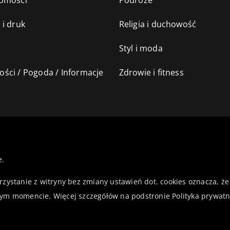
omości
Podróże
 i druk
Religia i duchowość
Styl i moda
ści / Pogoda / Informacje
Zdrowie i fitness
e.
orzystanie z witryny bez zmiany ustawień dot. cookies oznacza,
ym momencie. Więcej szczegółów na podstronie
Polityka prywatn