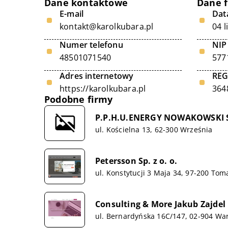
Dane kontaktowe
Dane 
E-mail
Data
kontakt@karolkubara.pl
04 l
Numer telefonu
NIP
48501071540
577
Adres internetowy
RE
https://karolkubara.pl
364
Podobne firmy
P.P.H.U.ENERGY NOWAKOWSKI
ul. Kościelna 13, 62-300 Września
Petersson Sp. z o. o.
ul. Konstytucji 3 Maja 34, 97-200 To
Consulting & More Jakub Zajdel
ul. Bernardyńska 16C/147, 02-904 Wa