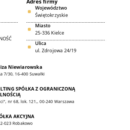
Adres firmy
Województwo
Świętokrzyskie
Miasto
25-336 Kielce
LNOŚĆ
Ulica
ul. Zdrojowa 24/19
Eliza Niewiarowska
ka 7/30, 16-400 Suwałki
ULTING SPÓŁKA Z OGRANICZONĄ
LNOŚCIĄ
ci", nr 68, lok. 121,, 00-240 Warszawa
PÓŁKA AKCYJNA
 62-023 Robakowo