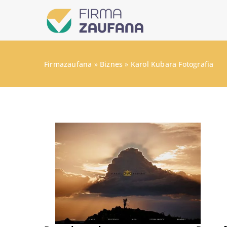
Firmazaufana
»
Biznes
»
Karol Kubara Fotografia