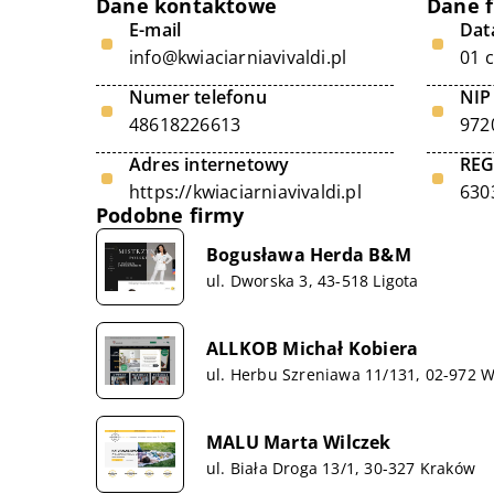
Dane kontaktowe
Dane 
E-mail
Data
info@kwiaciarniavivaldi.pl
01 
Numer telefonu
NIP
48618226613
972
Adres internetowy
RE
https://kwiaciarniavivaldi.pl
630
Podobne firmy
Bogusława Herda B&M
ul. Dworska 3, 43-518 Ligota
ALLKOB Michał Kobiera
ul. Herbu Szreniawa 11/131, 02-972 
MALU Marta Wilczek
ul. Biała Droga 13/1, 30-327 Kraków