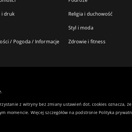
omości
Podróże
 i druk
Religia i duchowość
Styl i moda
ści / Pogoda / Informacje
Zdrowie i fitness
e.
orzystanie z witryny bez zmiany ustawień dot. cookies oznacza,
ym momencie. Więcej szczegółów na podstronie
Polityka prywatn