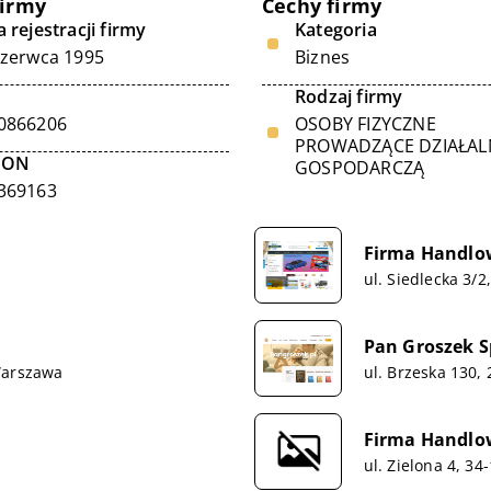
firmy
Cechy firmy
 rejestracji firmy
Kategoria
czerwca 1995
Biznes
Rodzaj firmy
0866206
OSOBY FIZYCZNE
PROWADZĄCE DZIAŁA
GON
GOSPODARCZĄ
369163
Firma Handlo
ul. Siedlecka 3/
Pan Groszek Sp
Warszawa
ul. Brzeska 130,
Firma Handlow
ul. Zielona 4, 3