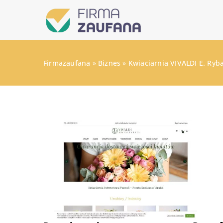
Firmazaufana
»
Biznes
»
Kwiaciarnia VIVALDI E. Ryb