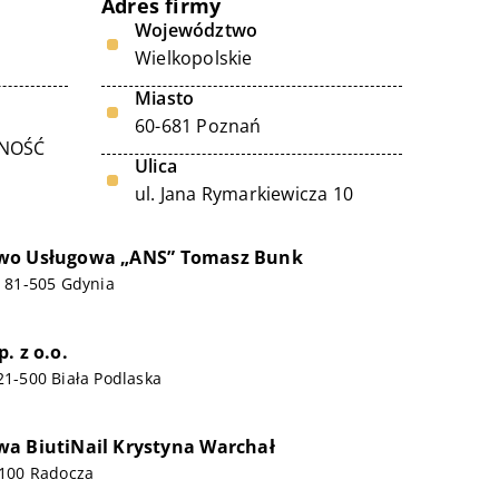
Adres firmy
Województwo
Wielkopolskie
Miasto
60-681 Poznań
LNOŚĆ
Ulica
ul. Jana Rymarkiewicza 10
wo Usługowa „ANS” Tomasz Bunk
2, 81-505 Gdynia
. z o.o.
 21-500 Biała Podlaska
a BiutiNail Krystyna Warchał
4-100 Radocza