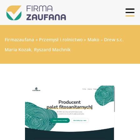
Firmazaufana
»
Przemysł i rolnictwo
»
Mako – Drew s.c.
Maria Kozak, Ryszard Machnik