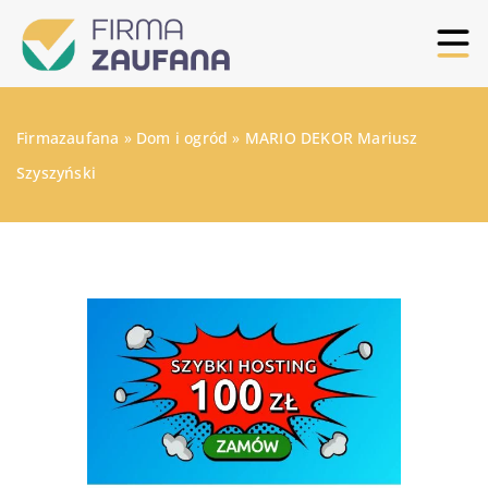
Firmazaufana
»
Dom i ogród
»
MARIO DEKOR Mariusz
Szyszyński