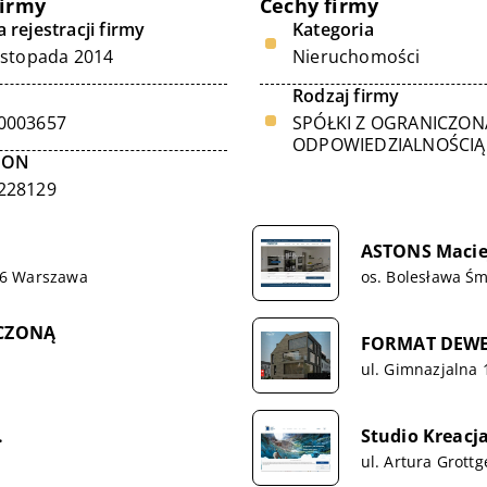
firmy
Cechy firmy
 rejestracji firmy
Kategoria
listopada 2014
Nieruchomości
Rodzaj firmy
0003657
SPÓŁKI Z OGRANICZON
ODPOWIEDZIALNOŚCIĄ
GON
228129
ASTONS Macie
646 Warszawa
os. Bolesława Śm
ICZONĄ
FORMAT DEW
ul. Gimnazjalna 
.
Studio Kreac
ul. Artura Grott