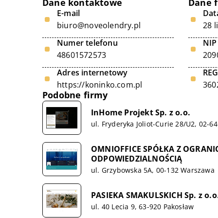
Dane kontaktowe
Dane 
E-mail
Data
biuro@noveolendry.pl
28 
Numer telefonu
NIP
48601572573
209
Adres internetowy
RE
https://koninko.com.pl
360
Podobne firmy
InHome Projekt Sp. z o.o.
ul. Fryderyka Joliot-Curie 28/U2, 02-
OMNIOFFICE SPÓŁKA Z OGRAN
ODPOWIEDZIALNOŚCIĄ
ul. Grzybowska 5A, 00-132 Warszawa
PASIEKA SMAKULSKICH Sp. z o.o
ul. 40 Lecia 9, 63-920 Pakosław