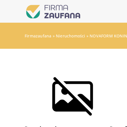
Firmazaufana
»
Nieruchomości
»
NOVAFORM KONINKO