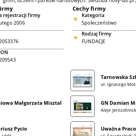
gmin, uczelni i parków narodowych. Siedziba novy-las.pl z
firmy
Cechy firmy
 rejestracji firmy
Kategoria
lutego 2006
Społeczeństwo
Rodzaj firmy
2053376
FUNDACJE
GON
209543
Tarnowska Sz
ul. Ignacego Moś
niowa Małgorzata Misztal
GN Damian Ma
Aleje Jerozolims
riusz Pycio
Uważna Pracow
5 Łódź
ul. Śniadeckich 