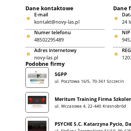
Dane kontaktowe
Dane 
E-mail
Data
kontakt@novy-las.pl
24 
Numer telefonu
NIP
48502295489
945
Adres internetowy
RE
novy-las.pl
120
Podobne firmy
SGPP
ul. Pocztowa 16/5, 70-361 Szczecin
Meritum Training Firma Szkole
ul. Wczasowa 4, 22-440 Krasnobród
PSYCHE S.C. Katarzyna Pycio, Da
ul. Stefana Żeromskiego 51/10, 90-62