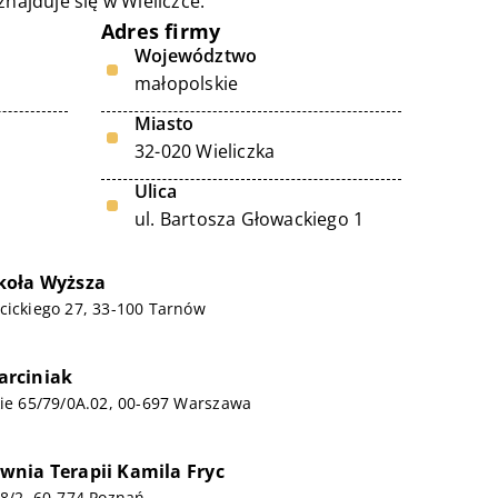
najduje się w Wieliczce.
Adres firmy
Województwo
małopolskie
Miasto
32-020 Wieliczka
Ulica
ul. Bartosza Głowackiego 1
koła Wyższa
cickiego 27, 33-100 Tarnów
rciniak
kie 65/79/0A.02, 00-697 Warszawa
nia Terapii Kamila Fryc
28/2, 60-774 Poznań