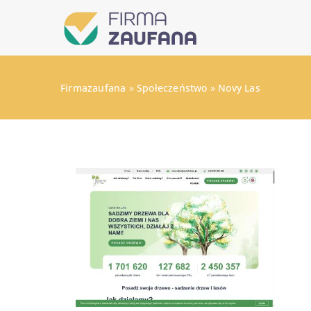
Firmazaufana
»
Społeczeństwo
»
Novy Las