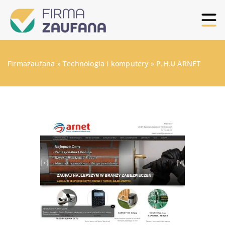
Firmazaufana
»
Technologia i komputery
»
P.H.U ARNET