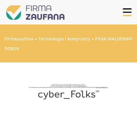
Firmazaufana
»
Technologia i komputery
»
PARA WALDEMAR
DOBEK