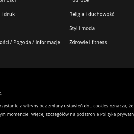
omości
Podróże
 i druk
Religia i duchowość
Styl i moda
ści / Pogoda / Informacje
Zdrowie i fitness
e.
orzystanie z witryny bez zmiany ustawień dot. cookies oznacza,
ym momencie. Więcej szczegółów na podstronie
Polityka prywatn