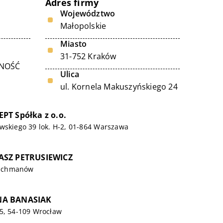
Adres firmy
Województwo
Małopolskie
Miasto
31-752 Kraków
LNOŚĆ
Ulica
ul. Kornela Makuszyńskiego 24
T Spółka z o.o.
wskiego 39 lok. H-2, 01-864 Warszawa
ASZ PETRUSIEWICZ
Ochmanów
A BANASIAK
55, 54-109 Wrocław