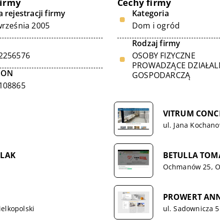
firmy
Cechy firmy
 rejestracji firmy
Kategoria
września 2005
Dom i ogród
Rodzaj firmy
2256576
OSOBY FIZYCZNE
PROWADZĄCE DZIAŁA
GON
GOSPODARCZĄ
108865
VITRUM CONCEP
ul. Jana Kochano
ELAK
BETULLA TOM
Ochmanów 25, 
PROWERT ANN
elkopolski
ul. Sadownicza 