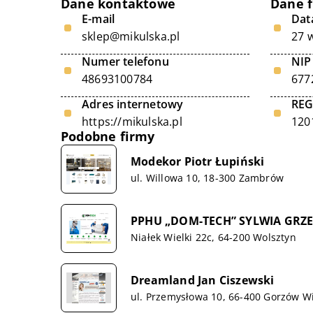
Dane kontaktowe
Dane 
E-mail
Data
sklep@mikulska.pl
27 
Numer telefonu
NIP
48693100784
677
Adres internetowy
RE
https://mikulska.pl
120
Podobne firmy
Modekor Piotr Łupiński
ul. Willowa 10, 18-300 Zambrów
PPHU „DOM-TECH” SYLWIA GRZ
Niałek Wielki 22c, 64-200 Wolsztyn
Dreamland Jan Ciszewski
ul. Przemysłowa 10, 66-400 Gorzów Wi