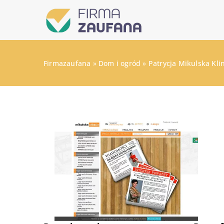
Firmazaufana
»
Dom i ogród
»
Patrycja Mikulska Kli