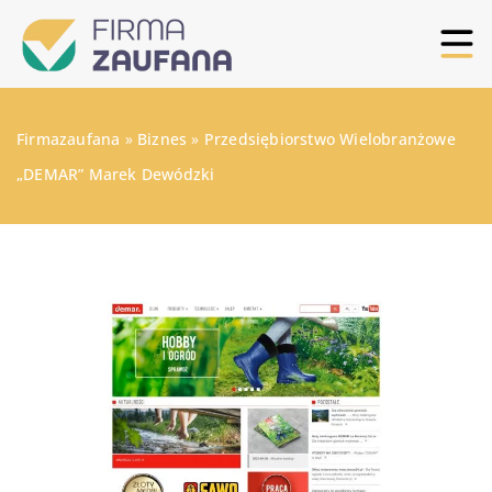
Firmazaufana
»
Biznes
»
Przedsiębiorstwo Wielobranżowe
„DEMAR” Marek Dewódzki