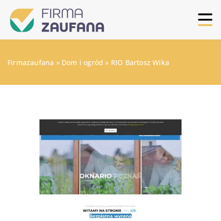
Firmazaufana
»
Dom i ogród
»
RIO Bartosz Wika