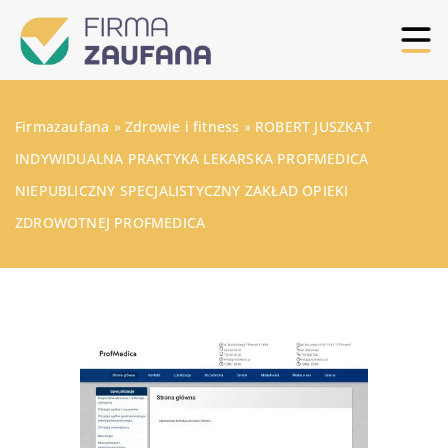
Firmazaufana
»
Zdrowie i fitness
»
ROBERT JUSZKAT
INDYWIDUALNA PRAKTYKA LEKARSKA PROFMEDICA
NIEPUBLICZNY SPECJALISTYCZNY ZAKŁAD OPIEKI
ZDROWOTNEJ PROFMEDICA