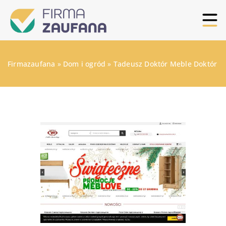
Firmazaufana
»
Dom i ogród
»
Tadeusz Doktór Meble Doktór