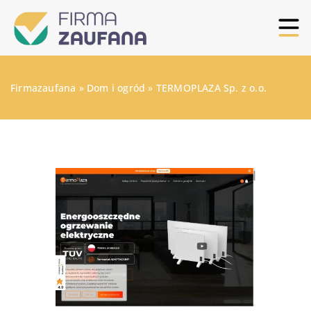
Firmazaufana
»
Dom i ogród
»
TERMOPLAZA Sp. z o.o.