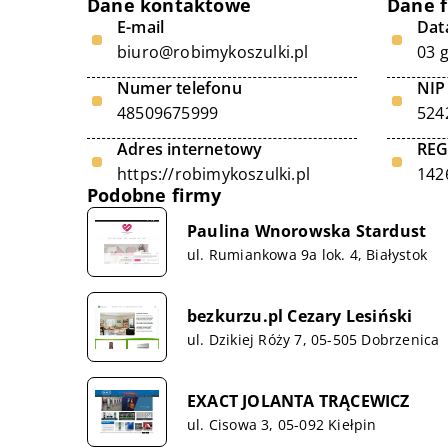
Dane kontaktowe
Dane 
E-mail
Data
biuro@robimykoszulki.pl
03 
Numer telefonu
NIP
48509675999
524
Adres internetowy
RE
https://robimykoszulki.pl
142
Podobne firmy
Paulina Wnorowska Stardust
ul. Rumiankowa 9a lok. 4, Białystok
bezkurzu.pl Cezary Lesiński
ul. Dzikiej Róży 7, 05-505 Dobrzenica
EXACT JOLANTA TRĄCEWICZ
ul. Cisowa 3, 05-092 Kiełpin