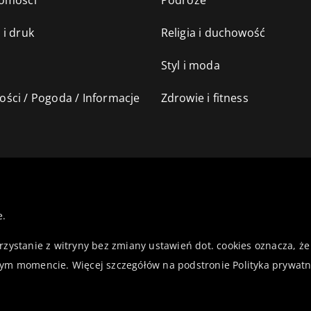
omości
Podróże
 i druk
Religia i duchowość
Styl i moda
ści / Pogoda / Informacje
Zdrowie i fitness
e.
orzystanie z witryny bez zmiany ustawień dot. cookies oznacza,
ym momencie. Więcej szczegółów na podstronie
Polityka prywatn