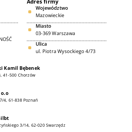
Adres firmy
Województwo
Mazowieckie
Miasto
03-369 Warszawa
LNOŚĆ
Ulica
ul. Piotra Wysockiego 4/73
ki Kamil Bębenek
3, 41-500 Chorzów
 o.o
7/4, 61-838 Poznań
ilbt
zyńskiego 3/14, 62-020 Swarzędz