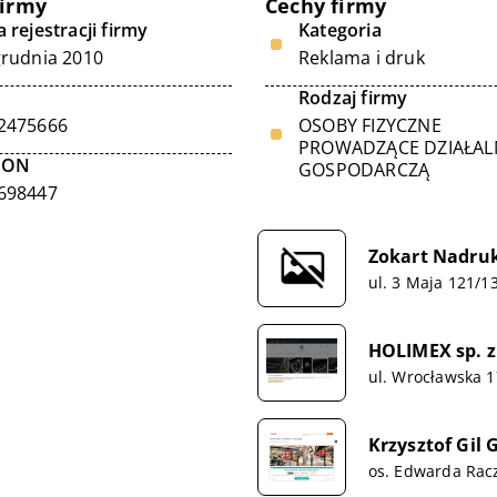
firmy
Cechy firmy
 rejestracji firmy
Kategoria
grudnia 2010
Reklama i druk
Rodzaj firmy
2475666
OSOBY FIZYCZNE
PROWADZĄCE DZIAŁA
GON
GOSPODARCZĄ
698447
Zokart Nadru
ul. 3 Maja 121/1
HOLIMEX sp. z
ul. Wrocławska 1
Krzysztof Gil G
os. Edwarda Rac