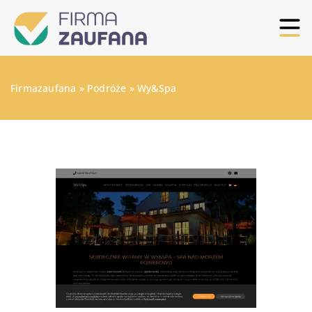
Firmazaufana
»
Podróże
»
Wy&Spa