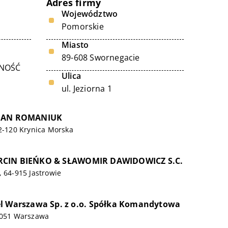
Adres firmy
Województwo
Pomorskie
Miasto
89-608 Swornegacie
LNOŚĆ
Ulica
ul. Jeziorna 1
 JAN ROMANIUK
82-120 Krynica Morska
RCIN BIEŃKO & SŁAWOMIR DAWIDOWICZ S.C.
, 64-915 Jastrowie
l Warszawa Sp. z o.o. Spółka Komandytowa
0-051 Warszawa