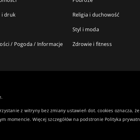
omości
Podróże
 i druk
Religia i duchowość
Styl i moda
ści / Pogoda / Informacje
Zdrowie i fitness
e.
orzystanie z witryny bez zmiany ustawień dot. cookies oznacza,
ym momencie. Więcej szczegółów na podstronie
Polityka prywatn