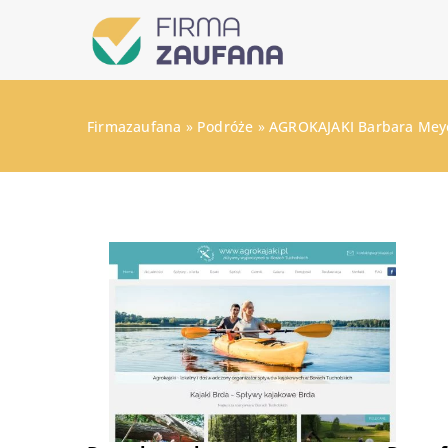
Firmazaufana
»
Podróże
»
AGROKAJAKI Barbara Mey