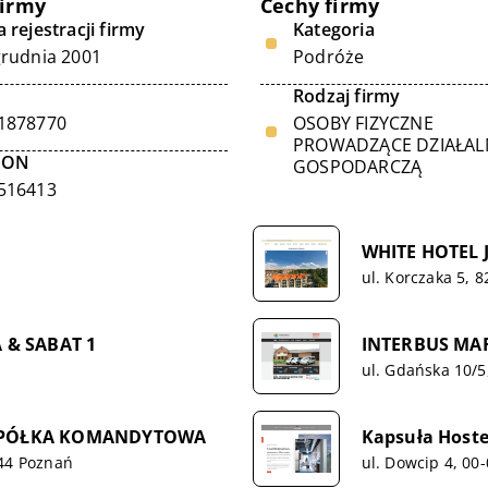
firmy
Cechy firmy
 rejestracji firmy
Kategoria
grudnia 2001
Podróże
Rodzaj firmy
1878770
OSOBY FIZYCZNE
PROWADZĄCE DZIAŁA
GON
GOSPODARCZĄ
516413
WHITE HOTEL
ul. Korczaka 5, 
 & SABAT 1
INTERBUS MA
ul. Gdańska 10/5
SPÓŁKA KOMANDYTOWA
Kapsuła Hoste
144 Poznań
ul. Dowcip 4, 0