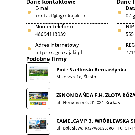
Dane kontaktowe
Dane 
E-mail
Data
kontakt@agrokajaki.pl
07 
Numer telefonu
NIP
48694113939
555
Adres internetowy
RE
https://agrokajaki.pl
771
Podobne firmy
Piotr Szefliński Bernardynka
Mikorzyn 1c, Ślesin
ZENON DAŃDA F.H. ZŁOTA RÓŻA
ul. Floriańska 6, 31-021 Kraków
CAMELCAMP B. WRÓBLEWSKA 
ul. Bolesława Krzywoustego 116, 61-