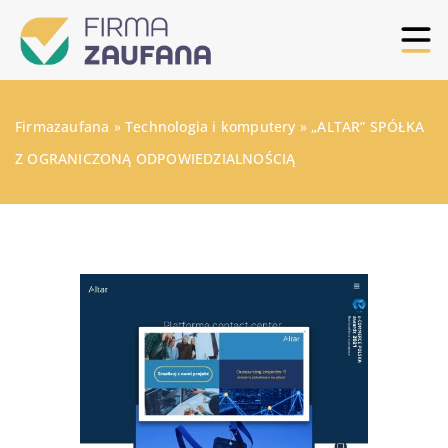
Firmazaufana
»
Technologia i komputery
»
„ALTAR” SPÓŁKA
Z OGRANICZONĄ ODPOWIEDZIALNOŚCIĄ