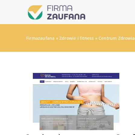
Firmazaufana
»
Zdrowie i fitness
»
Centrum Zdrowia 