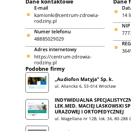
Dane kontaktowe
Dane 
E-mail
Data
kamionki@centrum-zdrowia-
14 l
rodziny.pl
NIP
Numer telefonu
777
48885029029
RE
Adres internetowy
364
https://centrum-zdrowia-
rodziny.pl
Podobne firmy
„Audiofon Matyja” Sp. k.
ul. Aliancka 6, 53-014 Wrocław
INDYWIDUALNA SPECJALISTYCZ
LEK.MED. MACIEJ LASKOWSKI SP
URAZOWEJ I ORTOPEDYCZNEJ
ul. Magellana nr 12B, lok. 36, 80-288