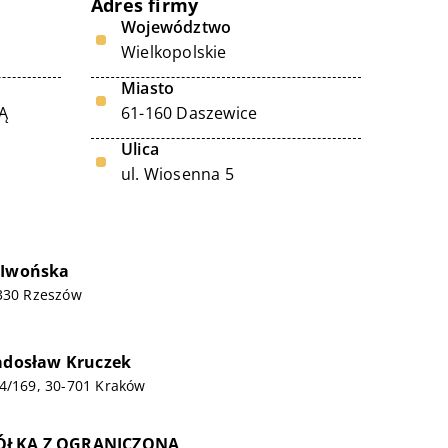
Adres firmy
Województwo
Wielkopolskie
Miasto
Ą
61-160 Daszewice
Ulica
ul. Wiosenna 5
 Iwońska
-330 Rzeszów
Radosław Kruczek
 4/169, 30-701 Kraków
ÓŁKA Z OGRANICZONĄ