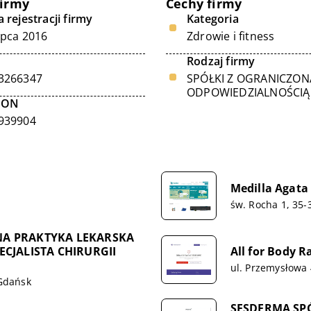
firmy
Cechy firmy
 rejestracji firmy
Kategoria
ipca 2016
Zdrowie i fitness
Rodzaj firmy
3266347
SPÓŁKI Z OGRANICZON
ODPOWIEDZIALNOŚCIĄ
GON
939904
Medilla Agata
św. Rocha 1, 35
NA PRAKTYKA LEKARSKA
ECJALISTA CHIRURGII
All for Body 
ul. Przemysłowa
 Gdańsk
SESDERMA SP