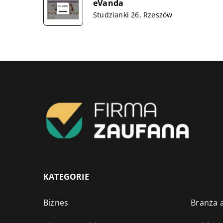
eVanda
Studzianki 26, Rzeszów
KATEGORIE
Biznes
Branża a