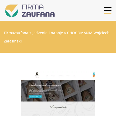
Firmazaufana
»
Jedzenie i napoje
»
CHOCOMANIA Wojciech
Zalesinski