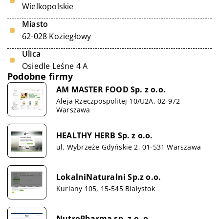
Wielkopolskie
Miasto
62-028 Koziegłowy
Ulica
Osiedle Leśne 4 A
Podobne firmy
AM MASTER FOOD Sp. z o.o.
Aleja Rzeczpospolitej 10/U2A, 02-972
Warszawa
HEALTHY HERB Sp. z o.o.
ul. Wybrzeże Gdyńskie 2, 01-531 Warszawa
LokalniNaturalni Sp.z o.o.
Kuriany 105, 15-545 Białystok
NutroPharma sp. z o. o.