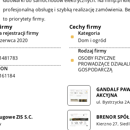
ładowarki do samochodów elektrycznych. Na himp.pl klien
profesjonalną obsługę i szybką realizację zamówienia. 
to priorytety firmy.
firmy
Cechy firmy
 rejestracji firmy
Kategoria
czerwca 2020
Dom i ogród
Rodzaj firmy
1481783
OSOBY FIZYCZNE
PROWADZĄCE DZIAŁA
GON
GOSPODARCZĄ
161184
GANDALF PA
AKCYJNA
ul. Bystrzycka 2A
ugowe ZIS S.C.
BRENOR SPÓŁ
w
Kierzno 27, Siedl