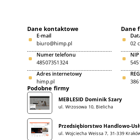
Dane kontaktowe
Dane 
E-mail
Data
biuro@himp.pl
02 
Numer telefonu
NIP
48507351324
545
Adres internetowy
RE
himp.pl
386
Podobne firmy
MEBLESID Dominik Szary
ul. Wrzosowa 10, Bielicha
Przedsiębiorstwo Handlowo-Usł
ul. Wojciecha Weissa 7, 31-339 Krakó