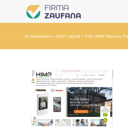
Firmazaufana
»
Dom i ogród
»
PHU HIMP Mariusz P