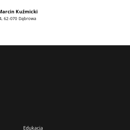
Marcin Kuźmicki
44, 62-070 Dąbrowa
Edukacja